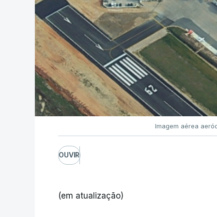
Imagem aérea aeród
OUVIR
(em atualização)