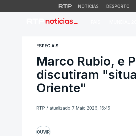
NOTÍCIAS
DESPORTO
PAÍS
MUNDIAL 2
Marco Rubio, e Pap
ESPECIAIS
Marco Rubio, e 
discutiram "situ
Oriente"
RTP
/
atualizado 7 Maio 2026, 16:45
OUVIR