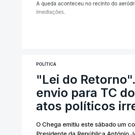
A queda aconteceu no recinto do aeród
imediações.
V
POLÍTICA
"Lei do Retorno"
envio para TC do
atos políticos ir
O Chega emitiu este sábado um co
Presidente da República António 