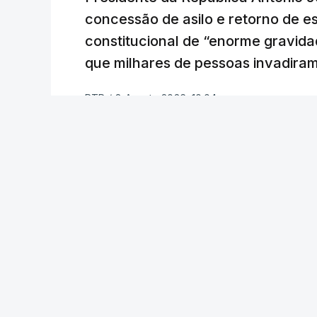
concessão de asilo e retorno de es
constitucional de “enorme gravid
que milhares de pessoas invadira
RTP
/
8 Agosto 2026, 10:04