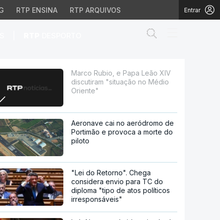
G
RTP ENSINA
RTP ARQUIVOS
Entrar
Abrir campo de
|
S
RTP
DESPORTO
"situação no Médio Orie
Marco Rubio, e Papa Leão XIV
discutiram "situação no Médio
Oriente"
Aeronave cai no aeródromo de
Portimão e provoca a morte do
piloto
"Lei do Retorno". Chega
considera envio para TC do
diploma "tipo de atos políticos
irresponsáveis"