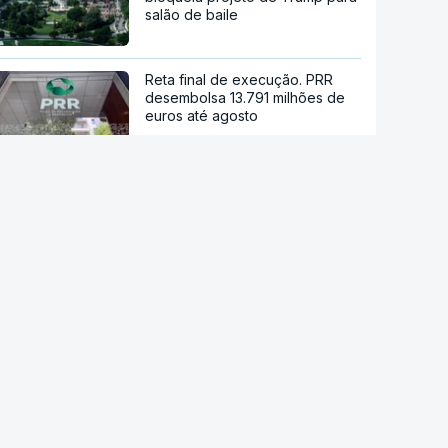
salão de baile
Reta final de execução. PRR
desembolsa 13.791 milhões de
euros até agosto
Viticultores do Douro em
protesto
Eclipse. Alojamentos e hotéis de
Bragança cheios desde o início
do ano
Ondas de calor já provocaram
quase 700 mortes acima do
esperado em Portugal