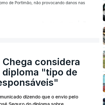
romo de Portimão, não provocando danos nas
ER MAIS
. Chega considera
 diploma "tipo de
responsáveis"
municado dizendo que o envio pelo
José Seguro do diploma sobre