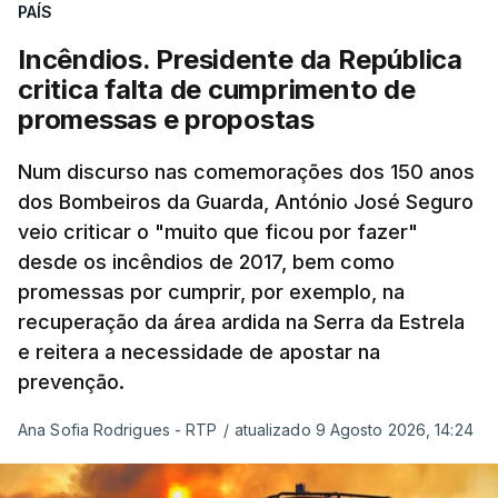
PAÍS
assinalando o início do terceiro ano de Pezeshkian
à frente do governo, teve na agenda o conflito
Incêndios. Presidente da República
armado com os Estados Unidos e Israel, além das
critica falta de cumprimento de
questões económicas de um país em guerra que
promessas e propostas
se confronta agora com uma inflação de 88%.
Num discurso nas comemorações dos 150 anos
De acordo com a informação oficial, que não indica
dos Bombeiros da Guarda, António José Seguro
onde ou quando decorreu a reunião, Khamenei e
veio criticar o "muito que ficou por fazer"
Pezeshkian discutiram ainda formas de garantir
desde os incêndios de 2017, bem como
recursos e gerir as despesas "em riais, divisas e
promessas por cumprir, por exemplo, na
energia", bem como sobre a cooperação
recuperação da área ardida na Serra da Estrela
económica com parceiros estrangeiros.
e reitera a necessidade de apostar na
prevenção.
Para os Estados Unidos seguiu ainda um recado:
Ana Sofia Rodrigues - RTP
/
atualizado 9 Agosto 2026, 14:24
"corrijam o comportamento". Teerão deixou ainda
novas exigências para reabrir o Estreito de Ormuz,