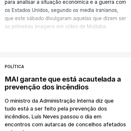
para analisar a situação económica e a guerra com
os Estados Unidos, segundo os media iranianos,
que este sábado divulgaram aquelas que dizem ser
as primeiras imagens em vídeo de Mojtaba
Khamenei desde o início da guerra.
VER MAIS
O vídeo de 12 segundos, sem aúdio, data ou local
de gravação, foi colocado pela agência de notícias
Mehr na rede social Telegram, como aquilo que
POLÍTICA
pode ser considerada uma resposta à imprensa
MAI garante que está acautelada a
israelita, que nos últimos tempos vem dando conta
prevenção dos incêndios
de que o líder supremo iraniano estará em estado
crítico na sequência do bombardeamento que no
O ministro da Administração Interna diz que
último dia de fevereiro passado matou o pai, o
tudo está a ser feito pela prevenção dos
ayatollah Ali Khamenei, e outros membros da
incêndios. Luís Neves passou o dia em
família.
encontros com autarcas de concelhos afetados