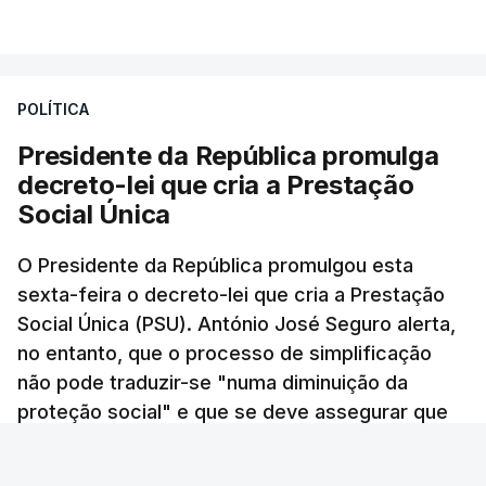
respondeu: porque o Governo está atrasado
na publicação de um decreto-lei que cria o fundo
que vai transferir estas receitas fiscais para os
territórios que são abrangidos por estas
POLÍTICA
barragens?", questionou ainda.
Presidente da República promulga
decreto-lei que cria a Prestação
Para o deputado socialista "é incompreensível não
Social Única
só que os impostos possam acabar por não serem
cobrados, como também que haja atrasos, seja por
O Presidente da República promulgou esta
motivos políticos ou por motivos burocráticos,
sexta-feira o decreto-lei que cria a Prestação
na transferência depois destas verbas para as
Social Única (PSU). António José Seguro alerta,
populações".
no entanto, que o processo de simplificação
não pode traduzir-se "numa diminuição da
"Esta semana saíram notícias que nos dizem que a
proteção social" e que se deve assegurar que
liquidação ainda não foi feita. É evidente que fazer
"ninguém é prejudicado" face à situação atual.
esta liquidação destes mais de 300 milhões de
euros não é uma tarefa fácil e, portanto, é natural