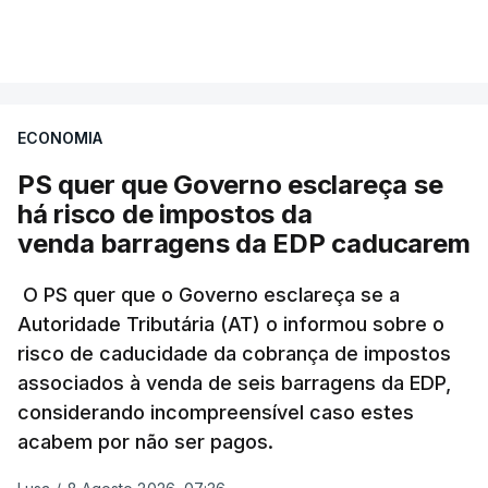
VER MAIS
A Judiciária confirma que foi o atual diretor quem
sugeriu esta auditoria e que a ministra concordou.
ECONOMIA
Não há prazos fixados para a conclusão desta
avaliação à Polícia Judiciária.
PS quer que Governo esclareça se
há risco de impostos da
Do início da polémica com a revelação de obras a
venda barragens da EDP caducarem
título pessoal, numa propriedade no Alentejo, feitas
pelo mesmo empreiteiro contratado 17 vezes para
O PS quer que o Governo esclareça se a
Autoridade Tributária (AT) o informou sobre o
obras na Polícia Judiciária (PJ) até aos últimos dias,
risco de caducidade da cobrança de impostos
em que até do Governo surgiram ordens para mais
associados à venda de seis barragens da EDP,
inquéritos e averiguações aos seus mandatos à
considerando incompreensível caso estes
frente da polícia criminal, Luís Neves está há
acabem por não ser pagos.
praticamente um mês sem sair do topo das
notícias.