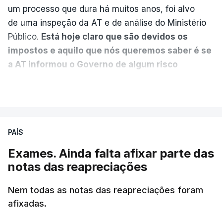
um processo que dura há muitos anos, foi alvo
nega que Construbarcelos
tenha feito obras na casa
de uma inspeção da AT e de análise do Ministério
onde vive
Público.
Está hoje claro que são devidos os
atualizado 7 Agosto 2026, 15:56
impostos e aquilo que nós queremos saber é se
a AT informou o Governo de algum risco
Auditoria à PJ foi pedida por
caducidade
", disse, em declarações à Lusa, o
VER MAIS
atual diretor
deputado do PS Miguel Costa Matos.
atualizado 7 Agosto 2026, 20:20
Na sequência de notícias desta semana sobre o
risco de caducidade dos 335,2 milhões euros
PAÍS
devidos em impostos pelo negócio das seis
Exames. Ainda falta afixar parte das
barragens transmontanas vendidas pela EDP à
notas das reapreciações
Engie, o PS questionou, através do Parlamento, o
ministro de Estado e das Finanças, Joaquim
Nem todas as notas das reapreciações foram
Miranda Sarmento, sobre o tema.
afixadas.