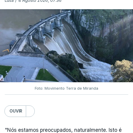
Lusa
/
8 Agosto 2026, 07:36
ARTIGOS RELACIONADOS
Nova polémica com Luís
Neves. Ministro nega
favorecimento a construtora
DST
7 Agosto 2026, 20:28
Foto: Movimento Terra de Miranda
Partidos criticam silêncio de
Luís Montenegro nas
polémicas com Luís Neves
OUVIR
atualizado 7 Agosto 2026, 21:04
"Nós estamos preocupados, naturalmente. Isto é
Diretor financeiro da PJ