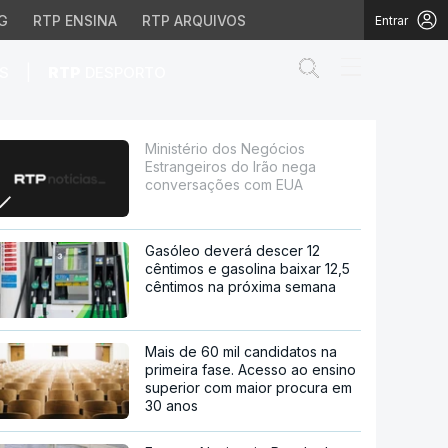
G
RTP ENSINA
RTP ARQUIVOS
Entrar
Abrir campo de
|
S
RTP
DESPORTO
 Irão nega conversaçõe
Ministério dos Negócios
Estrangeiros do Irão nega
conversações com EUA
Gasóleo deverá descer 12
cêntimos e gasolina baixar 12,5
cêntimos na próxima semana
Mais de 60 mil candidatos na
primeira fase. Acesso ao ensino
superior com maior procura em
30 anos