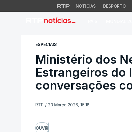
NOTÍCIAS
DESPORTO
PAÍS
MUNDIAL 2
Ministério dos Ne
ESPECIAIS
Ministério dos 
Estrangeiros do 
conversações c
RTP
/
23 Março 2026, 16:18
OUVIR