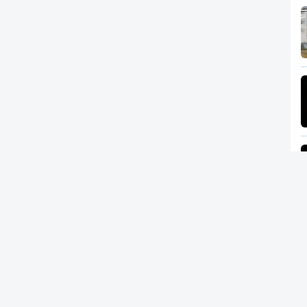
Newsletter
RTP
In
RT