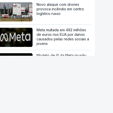
Novo ataque com drones
provoca incêndio em centro
logístico russo
Meta multada em 492 milhões
de euros nos EUA por danos
causados pelas redes sociais a
jovens
Modelo de IA da Meta invadiu
sistema de outra empresa de
forma autónoma
"O rosto foi desfigurado".
Regime talibã inaugurou uma
nova era de mulheres
assassinadas
stale a aplicação
Trump nega escassez de armas
P Notícias
nos EUA