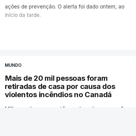
ações de prevenção. O alerta foi dado ontem, ao
início da tarde.
Mais de 20 mil pessoas foram retiradas de casa
VER MAIS
por causa dos violentos incêndios no Canadá
MUNDO
Mais de 20 mil pessoas foram
retiradas de casa por causa dos
violentos incêndios no Canadá
Milhares de pessoas têm ordem de evacuação.
O governo da província declarou o estado de
emergência por causa de dezenas de incêndios
florestais que estão descontrolados.