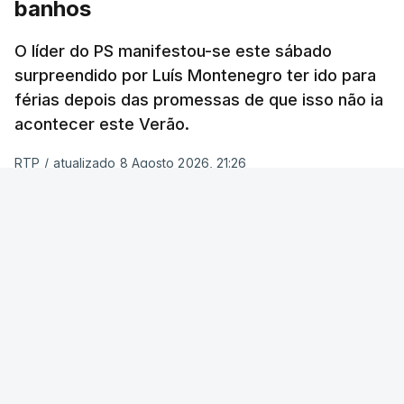
banhos
O líder do PS manifestou-se este sábado
surpreendido por Luís Montenegro ter ido para
férias depois das promessas de que isso não ia
acontecer este Verão.
RTP
/
atualizado 8 Agosto 2026, 21:26
ERRO
100
ERROR ON HTML5 MEDIA ELEMENT
ESTE CONTEÚDO ESTÁ NESTE MOMENTO
INDISPONÍVEL