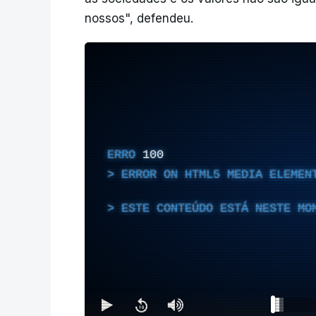
nossos", defendeu.
ERRO
100
ERROR ON HTML5 MEDIA ELEMEN
ESTE CONTEÚDO ESTÁ NESTE MO