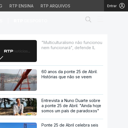
G
RTP ENSINA
RTP ARQUIVOS
Entrar
Abrir campo de
|
S
RTP
DESPORTO
ionará", defende IL
"Multiculturalismo não funcionou
nem funcionará", defende IL
60 anos da ponte 25 de Abril.
Histórias que não se veem
Entrevista a Nuno Duarte sobre
a ponte 25 de Abril. "Ainda hoje
somos um país de paradoxos"
Ponte 25 de Abril celebra seis