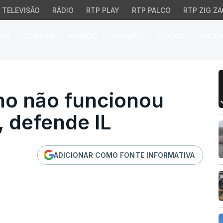
TELEVISÃO
RÁDIO
RTP PLAY
RTP PALCO
RTP ZIG ZA
026
EUROPA
MUNDO
OPINIÃO
VÍDEOS
ÁUDIO
 não funcionou nem func
smo não funcionou
 defende IL
ADICIONAR COMO FONTE INFORMATIVA