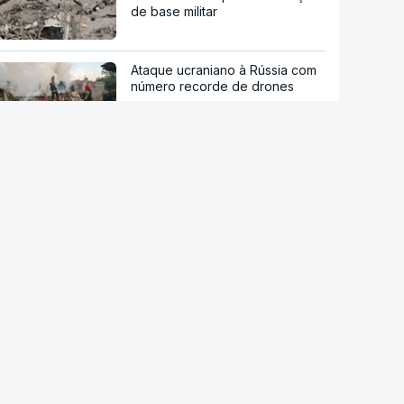
de base militar
Ataque ucraniano à Rússia com
número recorde de drones
Teerão anuncia acordo com
Omã sobre nova rota no estreito
de Ormuz
"Opções militares adicionais".
Míssil da Coreia do Norte
apontado ao Mar do Japão
DGS emite recomendações
para observação segura do
eclipse solar