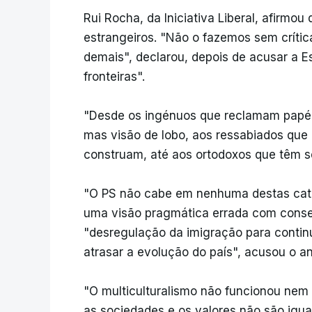
Rui Rocha, da Iniciativa Liberal, afirmou 
estrangeiros. "Não o fazemos sem críti
demais", declarou, depois de acusar a 
fronteiras".
"Desde os ingénuos que reclamam papéis
mas visão de lobo, aos ressabiados que
construam, até aos ortodoxos que têm 
"O PS não cabe em nenhuma destas categ
uma visão pragmática errada com conse
"desregulação da imigração para continu
atrasar a evolução do país", acusou o an
"O multiculturalismo não funcionou nem 
as sociedades e os valores não são igua