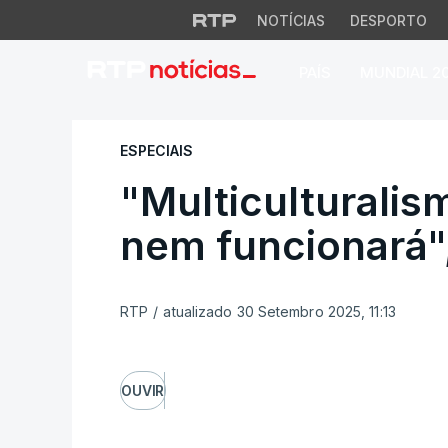
NOTÍCIAS
DESPORTO
PAÍS
MUNDIAL 2
"Multiculturalismo
ESPECIAIS
"Multiculturali
nem funcionará",
RTP
/
atualizado 30 Setembro 2025, 11:13
OUVIR