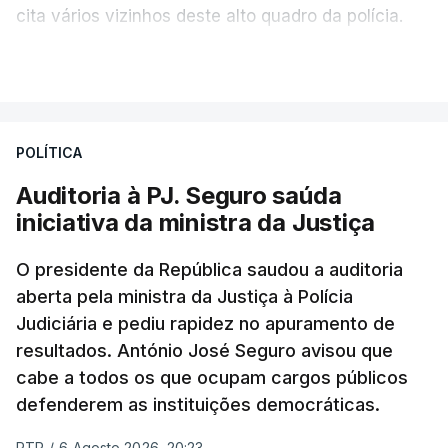
cita vários vizinhos deste alto quadro da polícia.
VER MAIS
Foi o diretor financeiro, Álvaro Pires, que assumiu a
responsabilidade de sugerir as instalações da
Construbarcelos para acolher um atrelado
POLÍTICA
apreendido numa operação de droga.
Auditoria à PJ. Seguro saúda
iniciativa da ministra da Justiça
O presidente da República saudou a auditoria
aberta pela ministra da Justiça à Polícia
Judiciária e pediu rapidez no apuramento de
resultados. António José Seguro avisou que
cabe a todos os que ocupam cargos públicos
defenderem as instituições democráticas.
RTP
/
6 Agosto 2026, 20:23