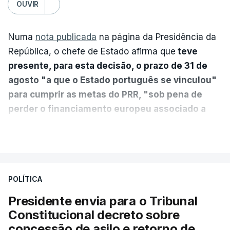
OUVIR
Numa
nota publicada
na página da Presidência da
República, o chefe de Estado afirma que
teve
presente, para esta decisão, o prazo de 31 de
agosto "a que o Estado português se vinculou"
para cumprir as metas do PRR, "sob pena de
perder o financiamento europeu associado a
essa reforma específica".
VER MAIS
António José Seguro entende que a reforma reúne
treze apoios sociais "num só" e pretende "tornar o
POLÍTICA
sistema mais simples, mais justo e transparente".
Presidente envia para o Tribunal
"Sempre que seja possível reduzir burocracias,
Constitucional decreto sobre
eliminar sobreposições e garantir que os apoios
concessão de asilo e retorno de