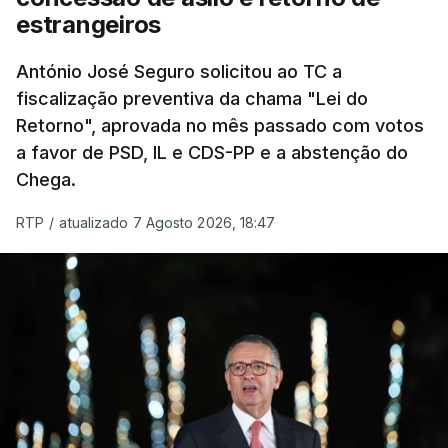
chegam a quem mais necessita, estaremos a dar
estrangeiros
um passo na direção certa", argumenta o
António José Seguro solicitou ao TC a
Presidente da República.
fiscalização preventiva da chama "Lei do
Retorno", aprovada no mês passado com votos
Assegurar que "ninguém é
a favor de PSD, IL e CDS-PP e a abstenção do
prejudicado"
Chega.
RTP
/
atualizado 7 Agosto 2026, 18:47
O Preisdente deixa, no entanto, deixa alguns
avisos:
uma reforma desta dimensão "deve ter
como primeiro critério a proteção das pessoas"
e "nenhum processo de simplificação pode
traduzir-se numa diminuição da proteção
social".