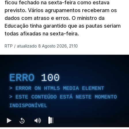
ficou fechado na sexta-feira como estava
previsto. Vários agrupamentos receberam os
dados com atraso e erros. O ministro da
Educação tinha garantido que as pautas seriam
todas afixadas na sexta-feira.
RTP
/
atualizado 8 Agosto 2026, 21:10
ERRO
100
ERROR ON HTML5 MEDIA ELEMENT
ESTE CONTEÚDO ESTÁ NESTE MOMENTO
INDISPONÍVEL