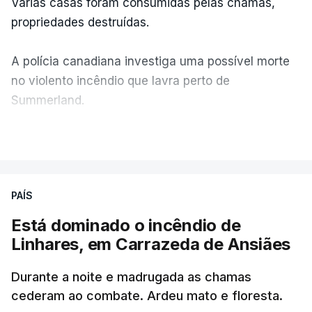
Várias casas foram consumidas pelas chamas,
propriedades destruídas.
A polícia canadiana investiga uma possível morte
no violento incêndio que lavra perto de
Summerland.
VER MAIS
Éum cenário de terror, descreve o primeiro-ministro
da Columbia Britânica, David Iby.
PAÍS
Está dominado o incêndio de
ERRO
100
Linhares, em Carrazeda de Ansiães
ERROR ON HTML5 MEDIA ELEMENT
Durante a noite e madrugada as chamas
ESTE CONTEÚDO ESTÁ NESTE
cederam ao combate. Ardeu mato e floresta.
MOMENTO INDISPONÍVEL