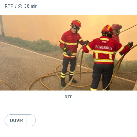
38 min.
RTP
/
As autoridades canadianas estimam que vai levar
dias ou semanas para controlar o fogo. Mais de
dois mil operacionais estão no terreno no combate
às chamas.
RTP
OUVIR