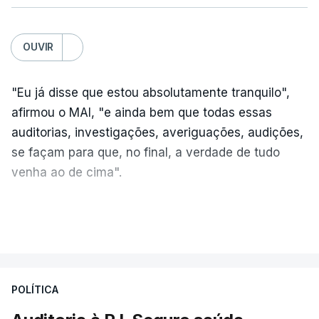
OUVIR
"Eu já disse que estou absolutamente tranquilo",
afirmou o MAI, "e ainda bem que todas essas
auditorias, investigações, averiguações, audições,
se façam para que, no final, a verdade de tudo
venha ao de cima".
A nova auditoria debruça-se sobre alegadas
VER MAIS
infrações financeiras detetadas numa auditoria
às contas da Judiciária, em 2023, sob a direção
de Luís Neves.
POLÍTICA
"Estou desejoso, se necessário for, de colaborar e