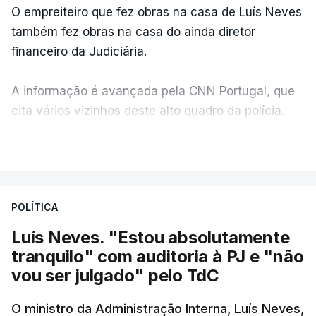
O empreiteiro que fez obras na casa de Luís Neves
também fez obras na casa do ainda diretor
financeiro da Judiciária.
A informação é avançada pela CNN Portugal, que
cita vários vizinhos deste alto quadro da polícia.
VER MAIS
Foi o diretor financeiro, Álvaro Pires, que assumiu a
responsabilidade de sugerir as instalações da
Construbarcelos para acolher um atrelado
POLÍTICA
apreendido numa operação de droga.
Luís Neves. "Estou absolutamente
tranquilo" com auditoria à PJ e "não
vou ser julgado" pelo TdC
O ministro da Administração Interna, Luís Neves,