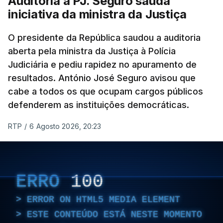
Auditoria à PJ. Seguro saúda
contribuir com o meu conhecimento para essas
iniciativa da ministra da Justiça
questões", garantiu o ministro.
O presidente da República saudou a auditoria
O ex-diretor-geral vai ser julgado pelo Tribunal de
aberta pela ministra da Justiça à Polícia
Judiciária e pediu rapidez no apuramento de
Contas (TdC), e o Ministério Público vai avançar
resultados. António José Seguro avisou que
com uma auditoria e uma avaliação interna, na
cabe a todos os que ocupam cargos públicos
sequência dos vários casos que têm vindo a
defenderem as instituições democráticas.
conhecimento público e que envolvem o agora
Ministro da Administração Interna.
RTP
/
6 Agosto 2026, 20:23
"Foi determinada a realização de uma avaliação
interna, destinada a enquadrar as questões que
têm vindo a ser divulgadas pelos meios de
ERRO
100
comunicação social, notícias relativas ao
ERROR ON HTML5 MEDIA ELEMENT
funcionamento interno da Polícia Judiciária e aos
ESTE CONTEÚDO ESTÁ NESTE MOMENTO
processos de avaliação eventualmente instaurados