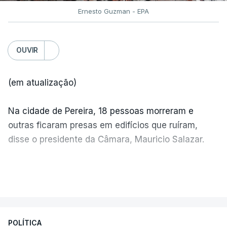
Ernesto Guzman - EPA
OUVIR
(em atualização)
Na cidade de Pereira, 18 pessoas morreram e
outras ficaram presas em edifícios que ruíram,
disse o presidente da Câmara, Mauricio Salazar.
Em Manizales, outras duas pessoas morreram,
VER MAIS
segundo o presidente da Câmara, Jorge Eduardo
Rojas.
POLÍTICA
"A situação é crítica",
disse Mauricio Salazar em