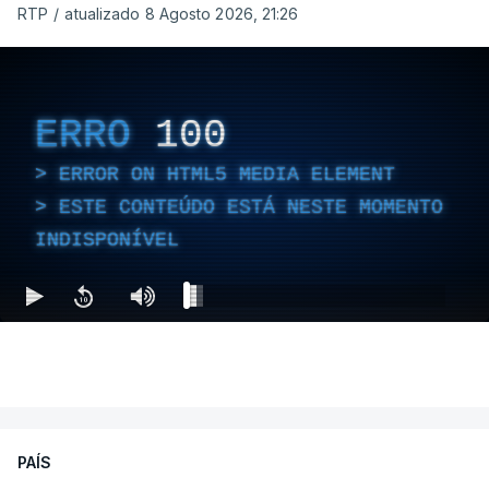
RTP
/
atualizado 8 Agosto 2026, 21:26
ERRO
100
ERROR ON HTML5 MEDIA ELEMENT
ESTE CONTEÚDO ESTÁ NESTE MOMENTO
INDISPONÍVEL
PAÍS