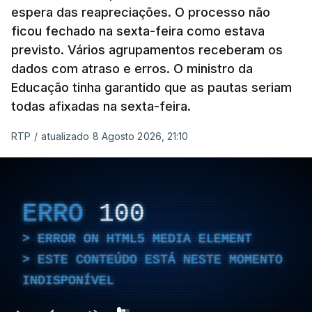
espera das reapreciações. O processo não
ficou fechado na sexta-feira como estava
previsto. Vários agrupamentos receberam os
dados com atraso e erros. O ministro da
Educação tinha garantido que as pautas seriam
todas afixadas na sexta-feira.
RTP
/
atualizado 8 Agosto 2026, 21:10
ERRO
100
ERROR ON HTML5 MEDIA ELEMENT
ESTE CONTEÚDO ESTÁ NESTE MOMENTO
INDISPONÍVEL