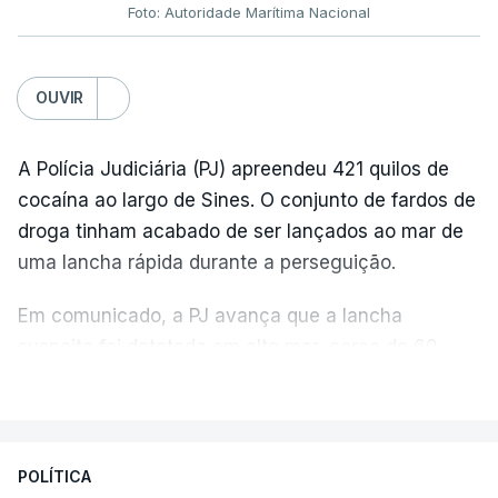
Foto: Autoridade Marítima Nacional
OUVIR
A Polícia Judiciária (PJ) apreendeu 421 quilos de
cocaína ao largo de Sines. O conjunto de fardos de
droga tinham acabado de ser lançados ao mar de
uma lancha rápida durante a perseguição.
Em comunicado, a PJ avança que a lancha
suspeita foi detetada em alto mar, cerca de 60
milhas náuticas ao largo de Sines.
VER MAIS
A apreensão aconteceu na tarde desta sexta-feira,
desencadeando uma ação de prevenção
POLÍTICA
desencadeada pela Polícia Judiciária, em