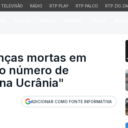
TELEVISÃO
RÁDIO
RTP PLAY
RTP PALCO
RTP ZIG ZA
026
EUROPA
MUNDO
OPINIÃO
VÍDEOS
ÁUDIO
as mortas em Gaza ultr
nças mortas em
 o número de
na Ucrânia"
ADICIONAR COMO FONTE INFORMATIVA