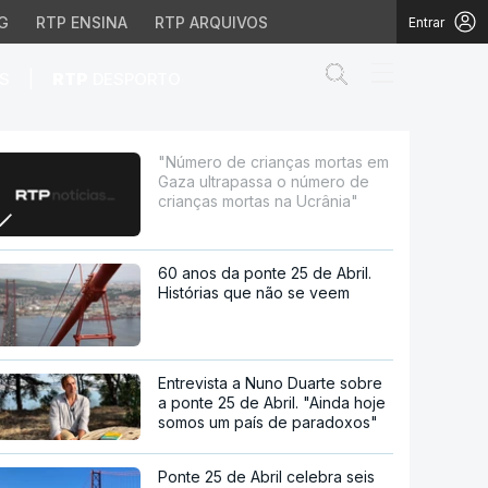
G
RTP ENSINA
RTP ARQUIVOS
Entrar
Abrir campo de
|
S
RTP
DESPORTO
apassa o número de cri
"Número de crianças mortas em
Gaza ultrapassa o número de
crianças mortas na Ucrânia"
60 anos da ponte 25 de Abril.
Histórias que não se veem
Entrevista a Nuno Duarte sobre
a ponte 25 de Abril. "Ainda hoje
somos um país de paradoxos"
Ponte 25 de Abril celebra seis