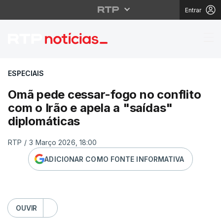
Entrar
Omã pede cessar-fogo n
ESPECIAIS
Omã pede cessar-fogo no conflito
com o Irão e apela a "saídas"
diplomáticas
RTP
/
3 Março 2026, 18:00
ADICIONAR COMO FONTE INFORMATIVA
OUVIR