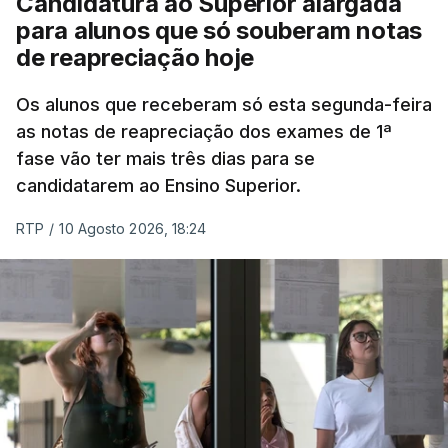
Candidatura ao Superior alargada
para alunos que só souberam notas
Na cidade de Cali, pelo menos 20 prédios
de reapreciação hoje
desabaram, com várias pessoas presas nos
escombros, disse o autarca Alejandro Eder à
Os alunos que receberam só esta segunda-feira
agência Reuters.
as notas de reapreciação dos exames de 1ª
fase vão ter mais três dias para se
"Por enquanto, temos pelo menos 20 estruturas
candidatarem ao Ensino Superior.
desabadas em Cali com pessoas presas", disse
RTP
/
10 Agosto 2026, 18:24
Alejandro Eder à rádio X, acrescentando que pediu
ajuda aos autarcas de Bogotá e de Medellín, a
segunda maior cidade do país, para o envio de
equipas de resgate.
Em Bogotá, vários edifícios residenciais estão a ser
evacuados.
#SismosColombiaSGC
Evento Sísmico - Boletín