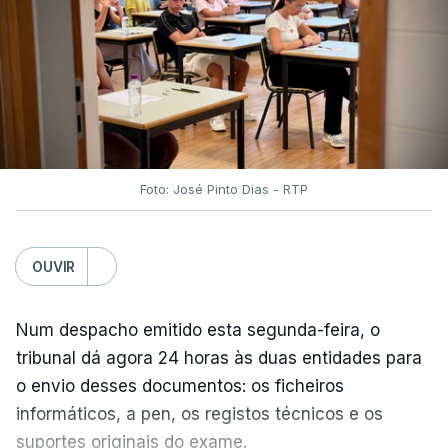
Autoridade de Aviação Civil.
No aeroporto internacional Matecaña, em
Pereira, pelo menos três pessoas morreram
depois de partes da estrutura do aeroporto,
incluindo componentes do teto, terem caído no
terminal de Matizales, que recebe cerca de 20 mil
Foto: José Pinto Dias - RTP
passageiros por dia.
"Foram reportados danos nos aeroportos de
OUVIR
Pereira, Manizales, Quibdó, Armenia, Cartago e
Buenaventura", e "como medida de segurança, as
Num despacho emitido esta segunda-feira, o
operações aéreas nestes terminais permanecem
tribunal dá agora 24 horas às duas entidades para
suspensas até que sejam avaliados os danos
o envio desses documentos: os ficheiros
estruturais nas infraestruturas", afirmou a agência.
informáticos, a pen, os registos técnicos e os
suportes originais do exame.