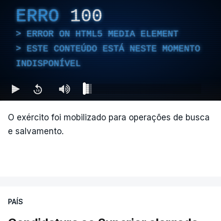
Câmara Mauricio Salazar.
ERRO
100
ERROR ON HTML5 MEDIA ELEMENT
"A situação é crítica",
disse Mauricio Salazar em
ESTE CONTEÚDO ESTÁ NESTE MOMENTO
entrevista à Rádio Caracol.
INDISPONÍVEL
Segundo Espriella, há ainda pelo menos 87
feridos e 61 prédios desabaram.
O exército foi mobilizado para operações de busca
e salvamento.
ERRO
100
ERROR ON HTML5 MEDIA ELEMENT
ESTE CONTEÚDO ESTÁ NESTE
MOMENTO INDISPONÍVEL
PAÍS