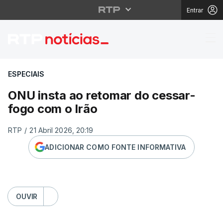
Entrar
ONU insta ao retomar 
ESPECIAIS
ONU insta ao retomar do cessar-
fogo com o Irão
RTP
/
21 Abril 2026, 20:19
ADICIONAR COMO FONTE INFORMATIVA
OUVIR