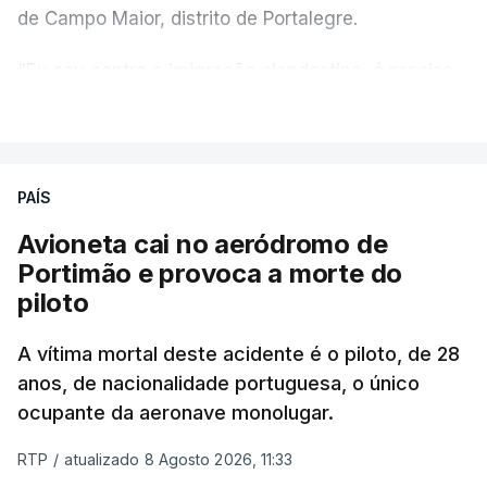
de Campo Maior, distrito de Portalegre.
"Eu sou contra a imigração clandestina, é preciso
combater ferozmente a imigração ilegal,
VER MAIS
precisamos de regular a nossa imigração e
precisamos de defender as nossas fronteiras e
nada disto é incompatível com tratarmos com
PAÍS
dignidade as pessoas, designadamente menores e
Avioneta cai no aeródromo de
crianças", acrescentou.
Portimão e provoca a morte do
piloto
António José Seguro mostrou dúvidas sobre se é
garantido o superior interesse da criança.
A vítima mortal deste acidente é o piloto, de 28
anos, de nacionalidade portuguesa, o único
ocupante da aeronave monolugar.
ERRO
100
RTP
/
atualizado 8 Agosto 2026, 11:33
ERROR ON HTML5 MEDIA ELEMENT