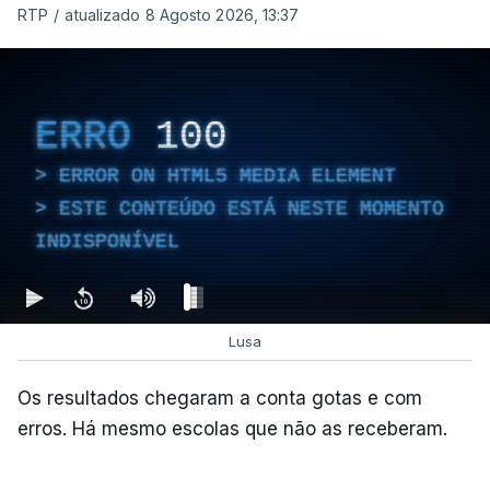
RTP
/
atualizado 8 Agosto 2026, 13:37
e à lei sobre concessão de asilo.
Entre outras alterações, o prazo de colocação de
cidadãos estrangeiros em centros de instalação
ERRO
100
temporária é alargado para um período máximo de
180 dias, prorrogáveis por igual período.
ERROR ON HTML5 MEDIA ELEMENT
ESTE CONTEÚDO ESTÁ NESTE MOMENTO
INDISPONÍVEL
c/Lusa
Lusa
Os resultados chegaram a conta gotas e com
erros. Há mesmo escolas que não as receberam.