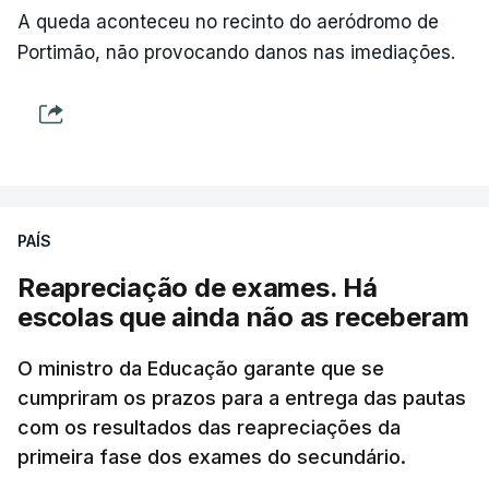
votos a favor de PSD, IL e CDS-PP e a abstenção
A queda aconteceu no recinto do aeródromo de
do Chega.
Portimão, não provocando danos nas imediações.
Na nota que acompanha esta decisão, o
Presidente da República, apesar de considerar
necessário combater a imigração ilegal e garantir a
defesa das fronteiras portuguesas, argumenta que
isso "não é incompatível com a dignidade
PAÍS
humana".
Reapreciação de exames. Há
O decreto, que visa assegurar a execução de
escolas que ainda não as receberam
regulamentos e transpor diretivas da União
Europeia, contém alterações ao regime de
O ministro da Educação garante que se
acolhimento de estrangeiros ou apátridas em
cumpriram os prazos para a entrega das pautas
com os resultados das reapreciações da
centros de instalação temporária, ao regime
primeira fase dos exames do secundário.
jurídico de entrada, permanência, saída e
afastamento de estrangeiros do território nacional