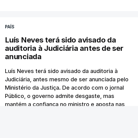
ARTIGOS RELACIONADOS
PAÍS
Luís Neves terá sido avisado da
"Lei do Retorno".
auditoria à Judiciária antes de ser
Comunidades estrangeiras
anunciada
em Portugal apoiam decisão
de Seguro
Luís Neves terá sido avisado da auditoria à
atualizado 8 Agosto 2026, 13:36
Judiciária, antes mesmo de ser anunciada pelo
Ministério da Justiça. De acordo com o jornal
"Lei do Retorno". Chega
Público, o governo admite desgaste, mas
considera envio para TC do
mantém a confiança no ministro e aposta nas
diploma "tipo de atos
políticos irresponsáveis"
investigações para preservar a PJ.
8 Agosto 2026, 10:04
RTP Notícias
/
atualizado 8 Agosto 2026, 13:38