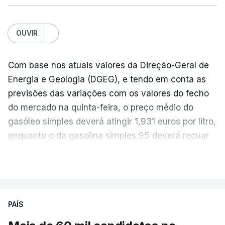
OUVIR
Com base nos atuais valores da Direção-Geral de
Energia e Geologia (DGEG), e tendo em conta as
previsões das variações com os valores do fecho
do mercado na quinta-feira, o preço médio do
gasóleo simples deverá atingir 1,931 euros por litro,
enquanto o da gasolina simples 95 deverá recuar
para 1,855 euros por litro.
VER MAIS
A média final só ficará fechada ao final do dia,
podendo ainda registar alterações em função da
evolução das cotações internacionais do petróleo,
PAÍS
e o custo final na bomba poderá variar conforme o