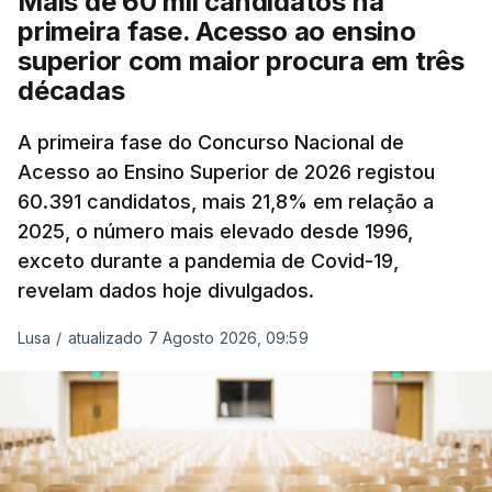
Mais de 60 mil candidatos na
posto de abastecimento, a marca e a localização.
primeira fase. Acesso ao ensino
superior com maior procura em três
A atualização do desconto do Imposto sobre os
décadas
Produtos Petrolíferos (ISP) também poderá
alterar os valores previstos.
A primeira fase do Concurso Nacional de
Acesso ao Ensino Superior de 2026 registou
O Governo comprometeu-se a aplicar uma redução
60.391 candidatos, mais 21,8% em relação a
extraordinária e temporária no ISP, sempre que se
2025, o número mais elevado desde 1996,
verifique um aumento do preço dos combustíveis
exceto durante a pandemia de Covid-19,
superior a 10 cêntimos, para mitigar a escalada de
revelam dados hoje divulgados.
preços.
Lusa
/
atualizado 7 Agosto 2026, 09:59
Depois de uma subida inicial devido à guerra no
Irão, à tensão geopolítica no Médio Oriente e ao
fecho do estreito de Ormuz, os preços dos
combustíveis desceram durante o cessar-fogo
entre Washington e Teerão.