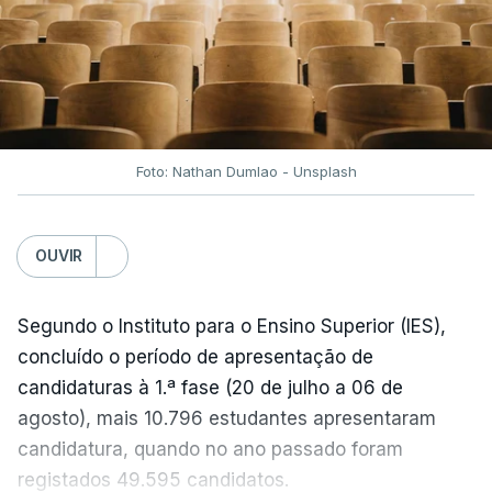
No entanto, com o retomar do conflito, as últimas
semanas têm sido marcadas por uma subida
acentuada, tendência que deverá ser revertida na
próxima semana.
Foto: Nathan Dumlao - Unsplash
c/Lusa
OUVIR
Segundo o Instituto para o Ensino Superior (IES),
concluído o período de apresentação de
candidaturas à 1.ª fase (20 de julho a 06 de
agosto), mais 10.796 estudantes apresentaram
candidatura, quando no ano passado foram
registados 49.595 candidatos.