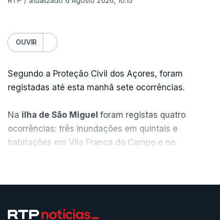
RTP
/
atualizado 6 Agosto 2026, 10:15
OUVIR
Segundo a Proteção Civil dos Açores, foram
registadas até esta manhã sete ocorrências.
Na
ilha de São Miguel
foram registas quatro
ocorrências: três inundações em quintais e
habitações em Vila Franca do Campo e no
Nordeste uma inundação numa casa.
VER MAIS
Em
São Jorge
houve duas: na freguesia da
Urzelina, no concelho de Velas, foi registada uma
inundação numa habitação e houve um