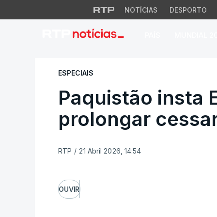
NOTÍCIAS
DESPORTO
PAÍS
MUNDIAL 2
Paquistão insta EU
ESPECIAIS
Paquistão insta 
prolongar cessa
RTP
/
21 Abril 2026, 14:54
OUVIR