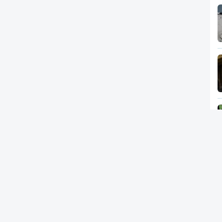
Newsletter
RTP
In
RT