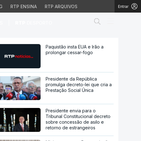
G
RTP ENSINA
RTP ARQUIVOS
Entrar
Abrir campo de
|
S
RTP
DESPORTO
ssar-fogo
Paquistão insta EUA e Irão a
prolongar cessar-fogo
Presidente da República
promulga decreto-lei que cria a
Prestação Social Única
Presidente envia para o
Tribunal Constitucional decreto
sobre concessão de asilo e
retorno de estrangeiros