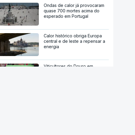
Ondas de calor já provocaram
quase 700 mortes acima do
esperado em Portugal
Calor histórico obriga Europa
central e de leste a repensar a
energia
Viticultores do Douro em
protesto
Há "capacidade para
acomodar". Carris não reforça
Cais do Sodré apesar de corte
no Metro de Lisboa
stale a aplicação
Câmara da Sertã aponta
P Notícias
situação "muito difícil" da EN2