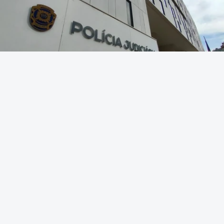
Foto: Rui Alves Cardoso - RTP
OUVIR
O empreiteiro que fez obras na casa de Luís Neves
também fez obras na casa do ainda diretor
financeiro da Judiciária.