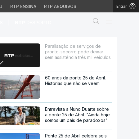
G
RTP ENSINA
RTP ARQUIVOS
Entrar
Abrir campo de
|
S
RTP
DESPORTO
 pode deixar sem assist
Paralisação de serviços de
pronto-socorro pode deixar
sem assistência três mil veículos
60 anos da ponte 25 de Abril.
Histórias que não se veem
Entrevista a Nuno Duarte sobre
a ponte 25 de Abril. "Ainda hoje
somos um país de paradoxos"
Ponte 25 de Abril celebra seis