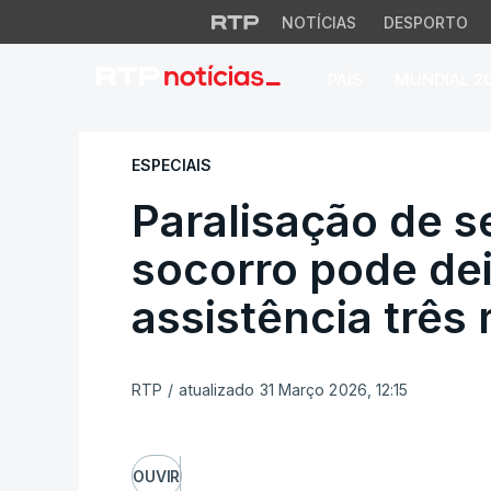
NOTÍCIAS
DESPORTO
PAÍS
MUNDIAL 2
Paralisação de ser
ESPECIAIS
Paralisação de s
socorro pode de
assistência três 
RTP
/
atualizado 31 Março 2026, 12:15
OUVIR