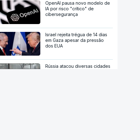
OpenAI pausa novo modelo de
IA por risco "crítico" de
cibersegurança
Israel rejeita trégua de 14 dias
em Gaza apesar da pressão
dos EUA
Rússia atacou diversas cidades
ucranianas e fez quase uma
centena de mortos e feridos
Incêndio que causou 168 mortos
em Hong Kong começou com
beata
stale a aplicação
Presidente da República
promulga decreto-lei que cria a
P Notícias