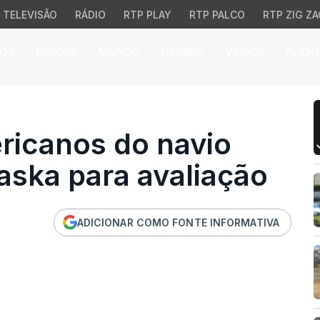
TELEVISÃO
RÁDIO
RTP PLAY
RTP PALCO
RTP ZIG ZA
026
EUROPA
MUNDO
OPINIÃO
VÍDEOS
ÁUDIO
canos do navio chegam 
ricanos do navio
ska para avaliação
ADICIONAR COMO FONTE INFORMATIVA