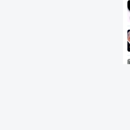
Newsletter
RTP
In
RT