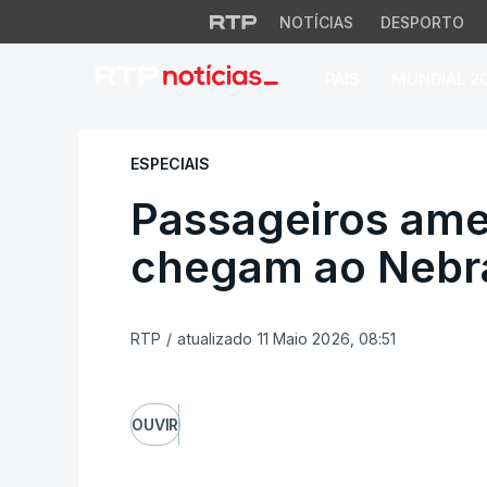
NOTÍCIAS
DESPORTO
PAÍS
MUNDIAL 2
Passageiros ameri
ESPECIAIS
Passageiros ame
chegam ao Nebra
RTP
/
atualizado 11 Maio 2026, 08:51
OUVIR