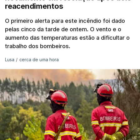
reacendimentos
António José Seguro mostrou dúvidas sobre se é
garantido o superior interesse da criança.
O primeiro alerta para este incêndio foi dado
pelas cinco da tarde de ontem. O vento e o
aumento das temperaturas estão a dificultar o
trabalho dos bombeiros.
ERRO
100
ERROR ON HTML5 MEDIA ELEMENT
Lusa
/
cerca de uma hora
ESTE CONTEÚDO ESTÁ NESTE
MOMENTO INDISPONÍVEL
O Chega considerou "de uma enorme gravidade" a
decisão do Presidente da República
de enviar para
o Tribunal Constitucional o decreto sobre retorno
de estrangeiros, sustentando tratar-se de "uma