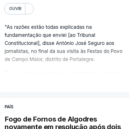
OUVIR
"As razões estão todas explicadas na
fundamentação que enviei [ao Tribunal
Constitucional], disse António José Seguro aos
jornalistas, no final da sua visita às Festas do Povo
de Campo Maior, distrito de Portalegre.
"Eu sou contra a imigração clandestina, é preciso
combater ferozmente a imigração ilegal,
VER MAIS
precisamos de regular a nossa imigração e
precisamos de defender as nossas fronteiras e
nada disto é incompatível com tratarmos com
PAÍS
dignidade as pessoas, designadamente menores e
Fogo de Fornos de Algodres
crianças", acrescentou.
novamente em resolução após dois