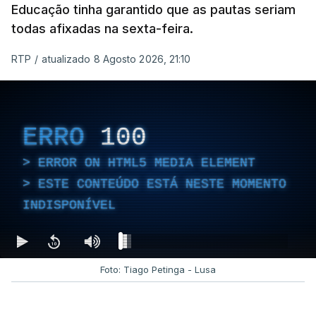
Educação tinha garantido que as pautas seriam
todas afixadas na sexta-feira.
RTP
/
atualizado 8 Agosto 2026, 21:10
ERRO
100
ERROR ON HTML5 MEDIA ELEMENT
ESTE CONTEÚDO ESTÁ NESTE MOMENTO
INDISPONÍVEL
Foto: Tiago Petinga - Lusa