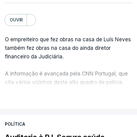
OUVIR
O empreiteiro que fez obras na casa de Luís Neves
também fez obras na casa do ainda diretor
financeiro da Judiciária.
A informação é avançada pela CNN Portugal, que
cita vários vizinhos deste alto quadro da polícia.
VER MAIS
Foi o diretor financeiro, Álvaro Pires, que assumiu a
responsabilidade de sugerir as instalações da
Construbarcelos para acolher um atrelado
POLÍTICA
apreendido numa operação de droga.