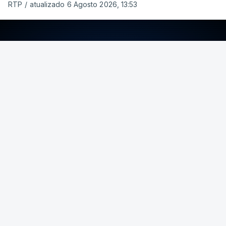
RTP
/
atualizado 6 Agosto 2026, 13:53
ERRO
100
ERROR ON HTML5 MEDIA ELEMENT
ESTE CONTEÚDO ESTÁ NESTE MOMENTO
INDISPONÍVEL
Foto: Rui Alves Cardoso - RTP
ARTIGOS RELACIONADOS