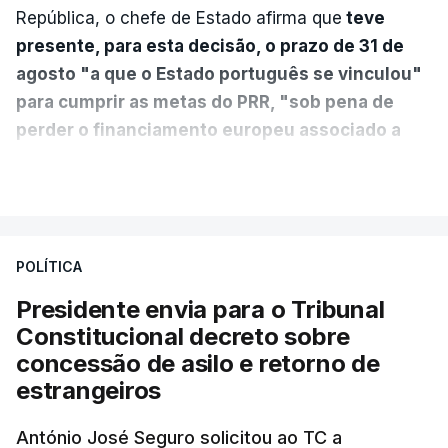
República, o chefe de Estado afirma que
teve
presente, para esta decisão, o prazo de 31 de
agosto "a que o Estado português se vinculou"
para cumprir as metas do PRR, "sob pena de
perder o financiamento europeu associado a
essa reforma específica".
VER MAIS
António José Seguro entende que a reforma reúne
treze apoios sociais "num só" e pretende "tornar o
POLÍTICA
sistema mais simples, mais justo e transparente".
Presidente envia para o Tribunal
"Sempre que seja possível reduzir burocracias,
Constitucional decreto sobre
eliminar sobreposições e garantir que os apoios
concessão de asilo e retorno de
chegam a quem mais necessita, estaremos a dar
estrangeiros
um passo na direção certa", argumenta o
António José Seguro solicitou ao TC a
Presidente da República.