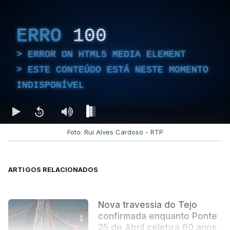
ERRO
100
ERROR ON HTML5 MEDIA ELEMENT
ESTE CONTEÚDO ESTÁ NESTE MOMENTO
INDISPONÍVEL
Foto: Rui Alves Cardoso - RTP
ARTIGOS RELACIONADOS
Nova travessia do Tejo
confirmada enquanto Ponte
25 de Abril celebra 60 anos