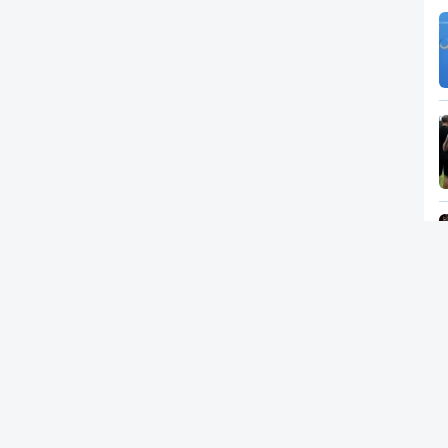
Newsletter
RTP
In
RT