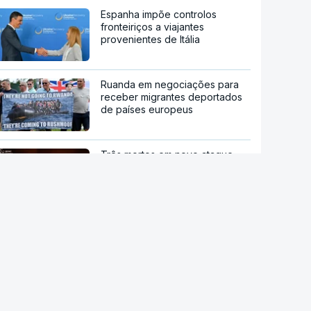
Espanha impõe controlos
fronteiriços a viajantes
provenientes de Itália
Ruanda em negociações para
receber migrantes deportados
de países europeus
Três mortos em novo ataque
russo a Kiev
Aumentou o número de pessoas
a receber apoio alimentar da
AMI
stale a aplicação
Ébola. OMS pede ensaio clínico
P Notícias
da vacina Ervebo