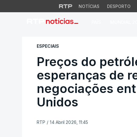
NOTÍCIAS
DESPORTO
PAÍS
MUNDIAL 2
Preços do petróle
ESPECIAIS
Preços do petró
esperanças de r
negociações entr
Unidos
RTP
/
14 Abril 2026, 11:45