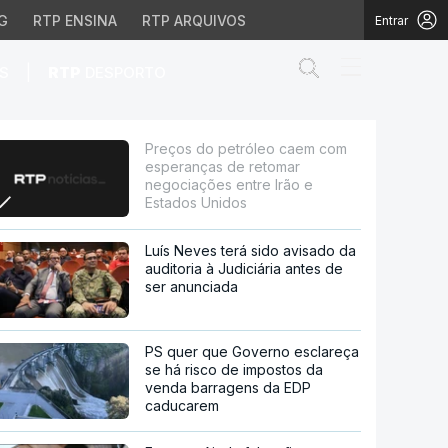
G
RTP ENSINA
RTP ARQUIVOS
Entrar
Abrir campo de
|
S
RTP
DESPORTO
de retomar negociações
Preços do petróleo caem com
esperanças de retomar
negociações entre Irão e
Estados Unidos
Luís Neves terá sido avisado da
auditoria à Judiciária antes de
ser anunciada
PS quer que Governo esclareça
se há risco de impostos da
venda barragens da EDP
caducarem