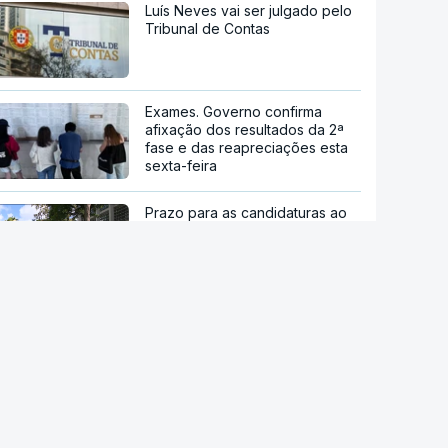
Luís Neves vai ser julgado pelo
Tribunal de Contas
Exames. Governo confirma
afixação dos resultados da 2ª
fase e das reapreciações esta
sexta-feira
Prazo para as candidaturas ao
ensino superior termina esta
quinta-feira
Viajavam com crianças
africanas. PJ deteve dois
homens por suspeitas de tráfico
de pessoas
stale a aplicação
"Ceuta ainda não voltou à
normalidade". Junta Autónoma
P Notícias