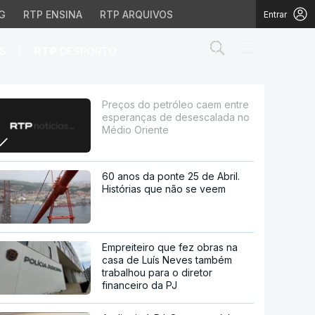
G
RTP ENSINA
RTP ARQUIVOS
Entrar
Abrir campo de
|
S
RTP
DESPORTO
s de desescalada no Mé
Preços do petróleo caem entre
esperanças de desescalada no
Médio Oriente
60 anos da ponte 25 de Abril.
Histórias que não se veem
Empreiteiro que fez obras na
casa de Luís Neves também
trabalhou para o diretor
financeiro da PJ