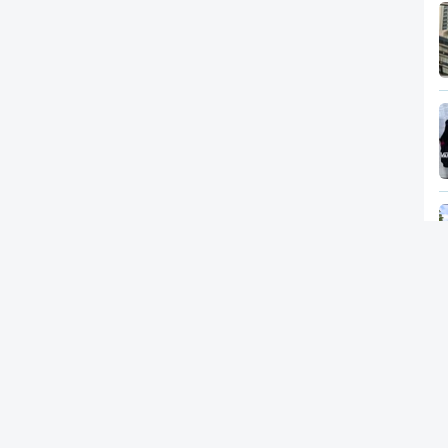
Newsletter
RTP
In
RT