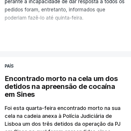
perante a incapacidade de dar resposta a todos os
pedidos foram, entretanto, informados que
poderiam fazê-lo até quinta-feira.
A intenção era que os resultados fossem
VER MAIS
publicados no dia seguinte (sexta-feira), o que
poderá não acontecer.
PAÍS
No domingo, estavam concluídos cerca de 50 por
cento dos mais de 20 mil pedidos de reapreciação,
Encontrado morto na cela um dos
mas Cristina Mota, porta-voz da Missão Escola
detidos na apreensão de cocaína
Pública, tem dúvidas de que o processo esteja
em Sines
concluído a tempo.
Foi esta quarta-feira encontrado morto na sua
cela na cadeia anexa à Polícia Judiciária de
"Durante o fim de semana e nos últimos dias,
Lisboa um dos três detidos da operação da PJ
apercebamo-nos que ainda estão a ser