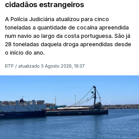
cidadãos estrangeiros
O corpo foi encontrado pelos guardas prisionais
pelas 8h00 desta quarta-feira. A RTP apurou que
A Polícia Judiciária atualizou para cinco
toneladas a quantidade de cocaína apreendida
não existe videovigilância nas celas, mas há
num navio ao largo da costa portuguesa. São já
câmaras nos corredores das instalações.
28 toneladas daquela droga apreendidas desde
o início do ano.
Em resposta à RTP, a Direção-Geral de Reinserção
e Serviços Prisionais (DGRSP) confirmou que “um
RTP
/
atualizado 5 Agosto 2026, 19:37
detido, entrado com mandado de condução à
cadeia na sequência das detenções da Operação
Skydrop,
foi encontrado sem vida na cela que
ocupava sozinho no Estabelecimento Prisional
instalado junto à Polícia Judiciária de Lisboa
”.
O corpo foi transportado para o Instituto de
Medicina Legal pelas 11h40 horas.