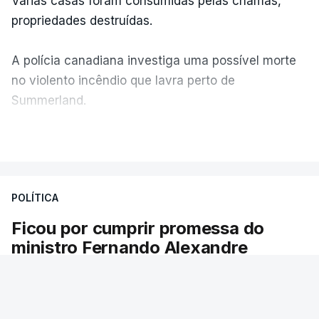
Várias casas foram consumidas pelas chamas,
propriedades destruídas.
A polícia canadiana investiga uma possível morte
no violento incêndio que lavra perto de
Summerland.
VER MAIS
Éum cenário de terror, descreve o primeiro-ministro
da Columbia Britânica, David Iby.
POLÍTICA
Ficou por cumprir promessa do
ERRO
100
ministro Fernando Alexandre
ERROR ON HTML5 MEDIA ELEMENT
Há escolas sem pautas afixadas e alunos à
ESTE CONTEÚDO ESTÁ NESTE
espera das reapreciações. O processo não
MOMENTO INDISPONÍVEL