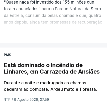
"Quase nada foi investido dos 155 milhões que
foram anunciados" para o Parque Natural da Serra
da Estrela, consumida pelas chamas e que, quatro
anos depois, ainda tem promessas de recuperação
por cumprir.
VER MAIS
ERRO
100
PAÍS
ERROR ON HTML5 MEDIA ELEMENT
Está dominado o incêndio de
Linhares, em Carrazeda de Ansiães
ESTE CONTEÚDO ESTÁ NESTE
MOMENTO INDISPONÍVEL
Durante a noite e madrugada as chamas
cederam ao combate. Ardeu mato e floresta.
RTP
/
9 Agosto 2026, 07:59