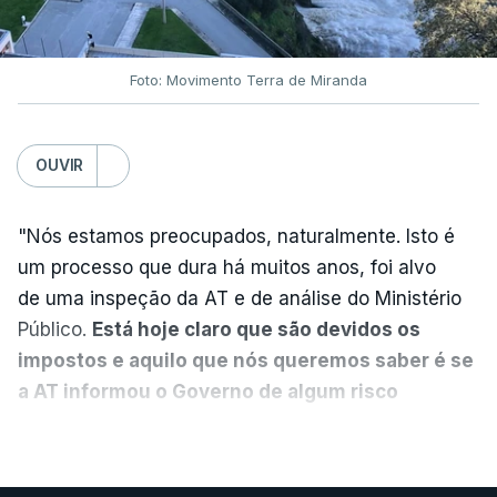
7 Agosto 2026, 20:28
Foto: Movimento Terra de Miranda
Partidos criticam silêncio de
Luís Montenegro nas
polémicas com Luís Neves
OUVIR
atualizado 7 Agosto 2026, 21:04
"Nós estamos preocupados, naturalmente. Isto é
Diretor financeiro da PJ
um processo que dura há muitos anos, foi alvo
nega que Construbarcelos
tenha feito obras na casa
de uma inspeção da AT e de análise do Ministério
onde vive
Público.
Está hoje claro que são devidos os
atualizado 7 Agosto 2026, 15:56
impostos e aquilo que nós queremos saber é se
a AT informou o Governo de algum risco
Auditoria à PJ foi pedida por
caducidade
", disse, em declarações à Lusa, o
VER MAIS
atual diretor
deputado do PS Miguel Costa Matos.
atualizado 7 Agosto 2026, 20:20