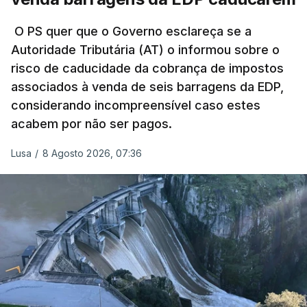
título pessoal, numa propriedade no Alentejo, feitas
pelo mesmo empreiteiro contratado 17 vezes para
O PS quer que o Governo esclareça se a
Autoridade Tributária (AT) o informou sobre o
obras na Polícia Judiciária (PJ) até aos últimos dias,
risco de caducidade da cobrança de impostos
em que até do Governo surgiram ordens para mais
associados à venda de seis barragens da EDP,
inquéritos e averiguações aos seus mandatos à
considerando incompreensível caso estes
frente da polícia criminal, Luís Neves está há
acabem por não ser pagos.
praticamente um mês sem sair do topo das
notícias.
Lusa
/
8 Agosto 2026, 07:36
ARTIGOS RELACIONADOS
Nova polémica com Luís
Neves. Ministro nega
favorecimento a construtora
DST