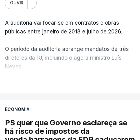
OUVIR
A auditoria vai focar-se em contratos e obras
públicas entre janeiro de 2018 e julho de 2026.
O período da auditoria abrange mandatos de três
diretores da PJ, incluindo o agora ministro Luís
Neves.
VER MAIS
A Judiciária confirma que foi o atual diretor quem
sugeriu esta auditoria e que a ministra concordou.
ECONOMIA
Não há prazos fixados para a conclusão desta
avaliação à Polícia Judiciária.
PS quer que Governo esclareça se
há risco de impostos da
Do início da polémica com a revelação de obras a
venda barragens da EDP caducarem