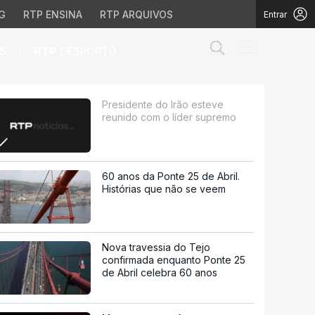
G
RTP ENSINA
RTP ARQUIVOS
Entrar
Abrir campo de
|
S
RTP
DESPORTO
íder supremo
Presidente do Irão esteve
reunido com o líder supremo
60 anos da Ponte 25 de Abril.
Histórias que não se veem
Nova travessia do Tejo
confirmada enquanto Ponte 25
de Abril celebra 60 anos