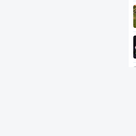
Newsletter
RTP
In
RT