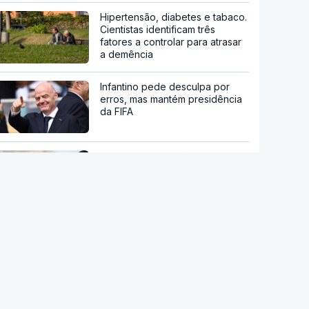
Hipertensão, diabetes e tabaco.
Cientistas identificam três
fatores a controlar para atrasar
a demência
Infantino pede desculpa por
erros, mas mantém presidência
da FIFA
Ataque ucraniano à Rússia com
número recorde de drones
Teerão anuncia acordo com
Omã sobre nova rota no estreito
de Ormuz
stale a aplicação
Remoinhos no Sol baralham
P Notícias
satélites