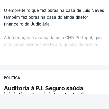
O empreiteiro que fez obras na casa de Luís Neves
também fez obras na casa do ainda diretor
financeiro da Judiciária.
A informação é avançada pela CNN Portugal, que
cita vários vizinhos deste alto quadro da polícia.
VER MAIS
Foi o diretor financeiro, Álvaro Pires, que assumiu a
responsabilidade de sugerir as instalações da
Construbarcelos para acolher um atrelado
POLÍTICA
apreendido numa operação de droga.
Auditoria à PJ. Seguro saúda
iniciativa da ministra da Justiça
O presidente da República saudou a auditoria