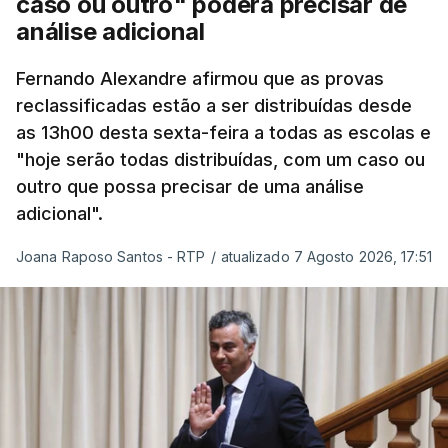
caso ou outro" poderá precisar de
“Por outro lado, o presidente da República reitera
análise adicional
que a segurança das nossas fronteiras não é
incompatível com a dignidade humana. Atente-se
Fernando Alexandre afirmou que as provas
que as mulheres, homens e crianças que pedem
reclassificadas estão a ser distribuídas desde
asilo e refúgio no nosso país fogem de guerras, de
as 13h00 desta sexta-feira a todas as escolas e
conflitos armados, de perseguições políticas, entre
"hoje serão todas distribuídas, com um caso ou
outras razões humanitárias”, acrescenta.
outro que possa precisar de uma análise
adicional".
António José Seguro considera que
este decreto
Joana Raposo Santos - RTP
/
atualizado 7 Agosto 2026, 17:51
levanta “fundadas dúvidas quanto a saber se é
acautelado o interesse superior da criança”,
nomeadamente ao possibilitar a “separação
entre pais e filhos
ou a expulsão (embora indireta
ou consequencial) dos filhos menores portugueses,
permitindo-se também, em certas situações, o
afastamento coercivo e a expulsão de crianças