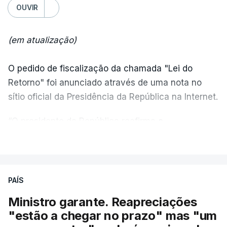
OUVIR
(em atualização)
O pedido de fiscalização da chamada "Lei do
Retorno" foi anunciado através de uma nota no
sítio oficial da Presidência da República na Internet.
“O presidente da República reafirma
a
necessidade de se combater a imigração ilegal
,
VER MAIS
de se controlar eficazmente a imigração legal e de
se garantir a defesa das nossas fronteiras, num
quadro de cooperação entre os Estados europeus
PAÍS
parte do Espaço Schengen”, começa por indicar a
Ministro garante. Reapreciações
nota.
"estão a chegar no prazo" mas "um