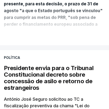
presente, para esta decisão, o prazo de 31 de
agosto "a que o Estado português se vinculou"
para cumprir as metas do PRR, "sob pena de
perder o financiamento europeu associado a
essa reforma específica".
VER MAIS
António José Seguro entende que a reforma reúne
treze apoios sociais "num só" e pretende "tornar o
POLÍTICA
sistema mais simples, mais justo e transparente".
Presidente envia para o Tribunal
"Sempre que seja possível reduzir burocracias,
Constitucional decreto sobre
eliminar sobreposições e garantir que os apoios
concessão de asilo e retorno de
chegam a quem mais necessita, estaremos a dar
estrangeiros
um passo na direção certa", argumenta o
António José Seguro solicitou ao TC a
Presidente da República.
fiscalização preventiva da chama "Lei do