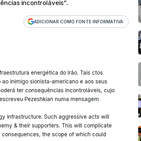
ências incontroláveis".
ADICIONAR COMO FONTE INFORMATIVA
estrutura energética do Irão. Tais ctos
o ao inimigo sionista-americano e aos seus
poderá ter consequências incontroláveis, cujo
o”, escreveu Pezeshkian numa mensagem
gy infrastructure. Such aggressive acts will
nemy & their supporters. This will complicate
le consequences, the scope of which could