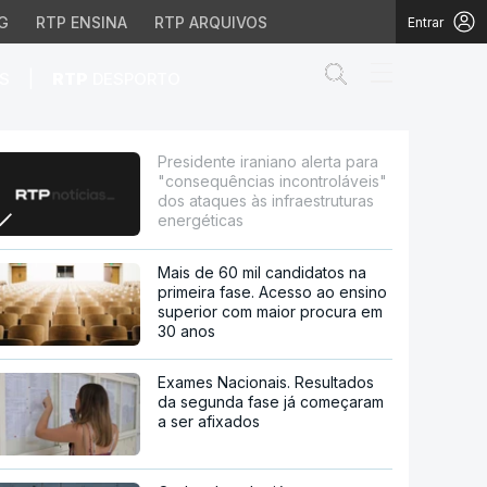
G
RTP ENSINA
RTP ARQUIVOS
Entrar
Abrir campo de
|
S
RTP
DESPORTO
ncias incontroláveis" do
Presidente iraniano alerta para
"consequências incontroláveis"
dos ataques às infraestruturas
energéticas
Mais de 60 mil candidatos na
primeira fase. Acesso ao ensino
superior com maior procura em
30 anos
Exames Nacionais. Resultados
da segunda fase já começaram
a ser afixados