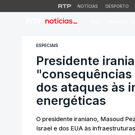
NOTÍCIAS
DESPORTO
PAÍS
MUNDIAL 2
Presidente iranian
ESPECIAIS
Presidente irania
"consequências 
dos ataques às i
energéticas
O presidente iraniano, Masoud Pe
Israel e dos EUA às infraestrutura