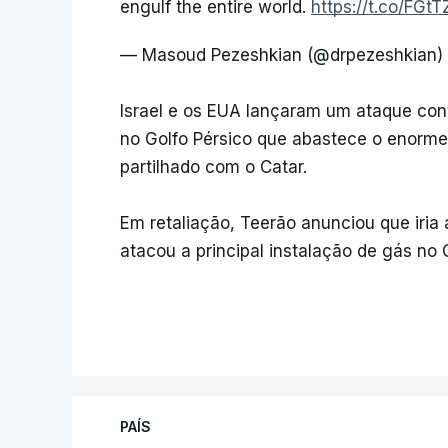
engulf the entire world.
https://t.co/FGt
— Masoud Pezeshkian (@drpezeshkian)
Israel e os EUA lançaram um ataque cont
no Golfo Pérsico que abastece o enorm
partilhado com o Catar.
Em retaliação, Teerão anunciou que iria 
atacou a principal instalação de gás no 
PAÍS