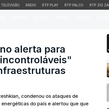
TELEVISÃO
RÁDIO
RTP PLAY
RTP PALCO
RTP ZIG ZA
026
EUROPA
MUNDO
OPINIÃO
VÍDEOS
ÁUDIO
o alerta para "consequê
no alerta para
incontroláveis"
nfraestruturas
zeshkian, condenou os ataques de
s energéticas do país e alertou que que