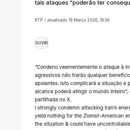
tais ataques "poderão ter consequ
RTP
/
atualizado 18 Março 2026, 19:36
OUVIR
“Condeno veementemente o ataque à infra
agressivos não trarão qualquer benefíci
apoiantes. Isto complicará a situação e 
alcance poderá atingir o mundo inteir
partilhada no X.
I strongly condemn attacking Iran’s ener
yield nothing for the Zionist–American e
the situation & could have uncontrollab