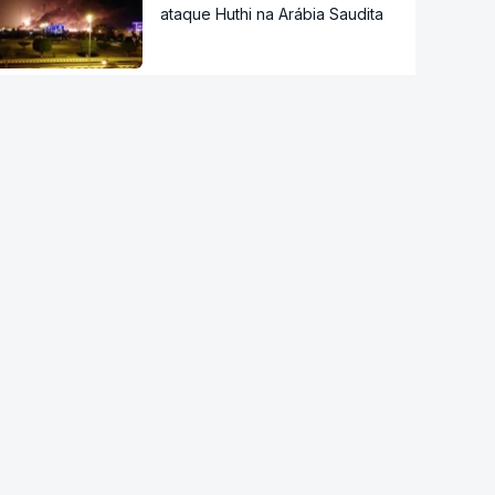
ataque Huthi na Arábia Saudita
Trump nega escassez de armas
nos EUA
Tribunal de Recurso dos EUA
bloqueia projeto de Trump para
salão de baile
"O rosto foi desfigurado".
Regime talibã inaugurou uma
nova era de mulheres
assassinadas
Meta multada em 492 milhões
de euros nos EUA por danos
causados pelas redes sociais a