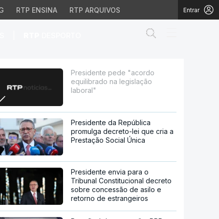
G
RTP ENSINA
RTP ARQUIVOS
Entrar
Abrir campo de
|
S
RTP
DESPORTO
gislação laboral"
Presidente pede "acordo
equilibrado na legislação
laboral"
Presidente da República
promulga decreto-lei que cria a
Prestação Social Única
Presidente envia para o
Tribunal Constitucional decreto
sobre concessão de asilo e
retorno de estrangeiros