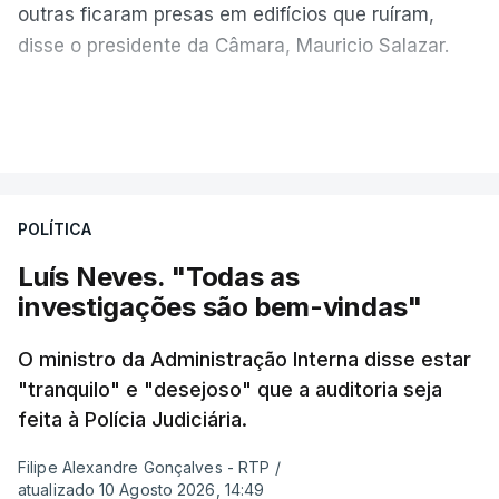
outras ficaram presas em edifícios que ruíram,
disse o presidente da Câmara, Mauricio Salazar.
Em Manizales, outras duas pessoas morreram,
VER MAIS
segundo o presidente da Câmara, Jorge Eduardo
Rojas.
POLÍTICA
"A situação é crítica",
disse Mauricio Salazar em
entrevista à Rádio Caracol.
Luís Neves. "Todas as
investigações são bem-vindas"
Pelo menos 20 prédios desabaram na cidade de
Cali, com várias pessoas presas nos escombros,
O ministro da Administração Interna disse estar
disse o autarca Alejandro Eder à agência Reuters.
"tranquilo" e "desejoso" que a auditoria seja
feita à Polícia Judiciária.
O sismo, de magnitude 7,4 na escala de Richter,
Filipe Alexandre Gonçalves - RTP
/
segundo os Serviços Geológicos dos Estados
atualizado 10 Agosto 2026, 14:49