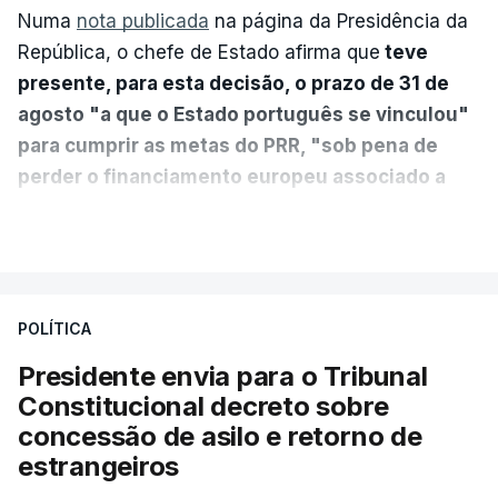
Numa
nota publicada
na página da Presidência da
República, o chefe de Estado afirma que
teve
presente, para esta decisão, o prazo de 31 de
agosto "a que o Estado português se vinculou"
para cumprir as metas do PRR, "sob pena de
perder o financiamento europeu associado a
essa reforma específica".
VER MAIS
António José Seguro entende que a reforma reúne
treze apoios sociais "num só" e pretende "tornar o
POLÍTICA
sistema mais simples, mais justo e transparente".
Presidente envia para o Tribunal
"Sempre que seja possível reduzir burocracias,
Constitucional decreto sobre
eliminar sobreposições e garantir que os apoios
concessão de asilo e retorno de
chegam a quem mais necessita, estaremos a dar
estrangeiros
um passo na direção certa", argumenta o