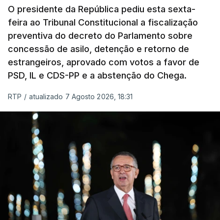
O presidente da República pediu esta sexta-
Presidente da República.
feira ao Tribunal Constitucional a fiscalização
preventiva do decreto do Parlamento sobre
Assegurar que "ninguém é
concessão de asilo, detenção e retorno de
prejudicado"
estrangeiros, aprovado com votos a favor de
PSD, IL e CDS-PP e a abstenção do Chega.
RTP
/
atualizado 7 Agosto 2026, 18:31
O Preisdente deixa, no entanto, deixa alguns
avisos:
uma reforma desta dimensão "deve ter
como primeiro critério a proteção das pessoas"
e "nenhum processo de simplificação pode
traduzir-se numa diminuição da proteção
social".
António José Seguro vinca que se
deverá
assegurar que "ninguém é prejudicado face à