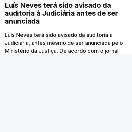
Luís Neves terá sido avisado da
auditoria à Judiciária antes de ser
anunciada
Luís Neves terá sido avisado da auditoria à
Judiciária, antes mesmo de ser anunciada pelo
Ministério da Justiça. De acordo com o jornal
Público, o governo admite desgaste, mas
mantém a confiança no ministro e aposta nas
investigações para preservar a PJ.
RTP Notícias
/
atualizado 8 Agosto 2026, 07:48