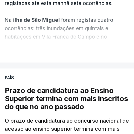
registadas até esta manhã sete ocorrências.
Na
ilha de São Miguel
foram registas quatro
ocorrências: três inundações em quintais e
habitações em Vila Franca do Campo e no
Nordeste uma inundação numa casa.
VER MAIS
Em
São Jorge
houve duas: na freguesia da
Urzelina, no concelho de Velas, foi registada uma
PAÍS
inundação numa habitação e houve um
deslizamento de terras numa estrada nos Nortes,
Prazo de candidatura ao Ensino
que entretanto já foi parcialmente desobstruída.
Superior termina com mais inscritos
do que no ano passado
Na
Terceira
, na Praia da Vitória, o mau tempo
deixou o parque de campismo sem condições
O prazo de candidatura ao concurso nacional de
acesso ao ensino superior termina com mais
foram por isso realojadas 67 pessoas no parque de