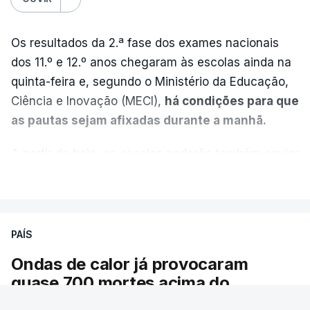
Os resultados da 2.ª fase dos exames nacionais
dos 11.º e 12.º anos chegaram às escolas ainda na
quinta-feira e, segundo o Ministério da Educação,
Ciência e Inovação (MECI),
há condições para que
as pautas sejam afixadas durante a manhã.
A partir de hoje, as escolas poderão também enviar
aos alunos as versões digitalizadas das respetivas
VER MAIS
provas classificadas, à semelhança do que
aconteceu durante a 1.ª fase.
PAÍS
Em anos anteriores, a consulta das provas
Ondas de calor já provocaram
dependia da apresentação de um requerimento,
quase 700 mortes acima do
mas o Governo decidiu, a partir deste ano,
esperado em Portugal
disponibilizar a cópia dos exames classificados a