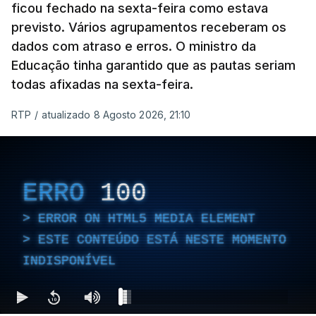
ficou fechado na sexta-feira como estava
previsto. Vários agrupamentos receberam os
dados com atraso e erros. O ministro da
Educação tinha garantido que as pautas seriam
todas afixadas na sexta-feira.
RTP
/
atualizado 8 Agosto 2026, 21:10
ERRO
100
ERROR ON HTML5 MEDIA ELEMENT
ESTE CONTEÚDO ESTÁ NESTE MOMENTO
INDISPONÍVEL