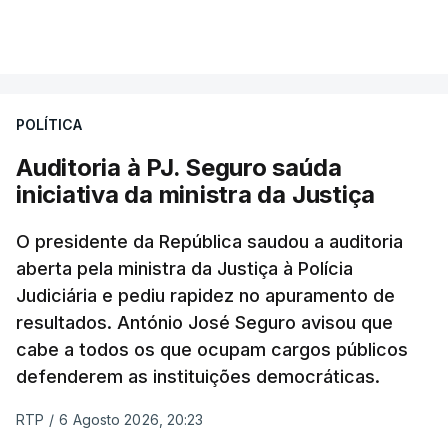
VER MAIS
Foi o diretor financeiro, Álvaro Pires, que assumiu a
responsabilidade de sugerir as instalações da
Construbarcelos para acolher um atrelado
POLÍTICA
apreendido numa operação de droga.
Auditoria à PJ. Seguro saúda
iniciativa da ministra da Justiça
O presidente da República saudou a auditoria
aberta pela ministra da Justiça à Polícia
Judiciária e pediu rapidez no apuramento de
resultados. António José Seguro avisou que
cabe a todos os que ocupam cargos públicos
defenderem as instituições democráticas.
RTP
/
6 Agosto 2026, 20:23