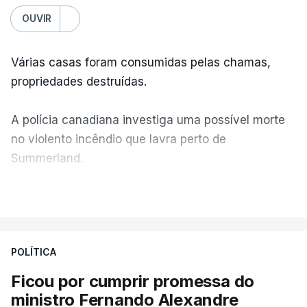
OUVIR
Várias casas foram consumidas pelas chamas,
propriedades destruídas.
A polícia canadiana investiga uma possível morte
no violento incêndio que lavra perto de
Summerland.
VER MAIS
Éum cenário de terror, descreve o primeiro-ministro
da Columbia Britânica, David Iby.
POLÍTICA
Ficou por cumprir promessa do
ERRO
100
ministro Fernando Alexandre
ERROR ON HTML5 MEDIA ELEMENT