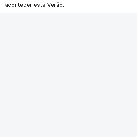
acontecer este Verão.
RTP
/
atualizado 8 Agosto 2026, 21:26
ERRO
100
ERROR ON HTML5 MEDIA ELEMENT
ESTE CONTEÚDO ESTÁ NESTE MOMENTO
INDISPONÍVEL