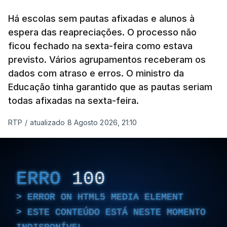
Há escolas sem pautas afixadas e alunos à
ESTE CONTEÚDO ESTÁ NESTE
espera das reapreciações. O processo não
MOMENTO INDISPONÍVEL
ficou fechado na sexta-feira como estava
previsto. Vários agrupamentos receberam os
dados com atraso e erros. O ministro da
Educação tinha garantido que as pautas seriam
As autoridades canadianas estimam que vai levar
todas afixadas na sexta-feira.
dias ou semanas para controlar o fogo. Mais de
RTP
/
atualizado 8 Agosto 2026, 21:10
dois mil operacionais estão no terreno no combate
às chamas.
ERRO
100
ERROR ON HTML5 MEDIA ELEMENT
ESTE CONTEÚDO ESTÁ NESTE MOMENTO