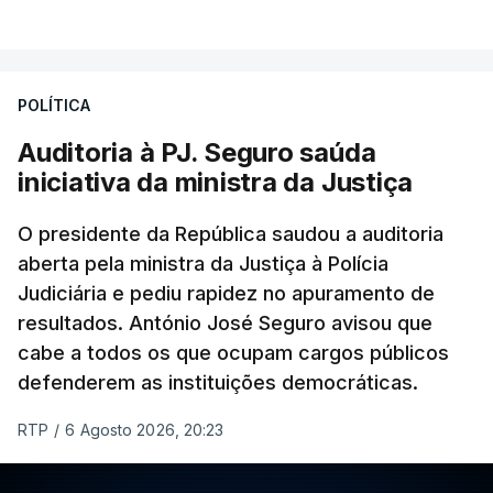
VER MAIS
Foi o diretor financeiro, Álvaro Pires, que assumiu a
responsabilidade de sugerir as instalações da
Construbarcelos para acolher um atrelado
POLÍTICA
apreendido numa operação de droga.
Auditoria à PJ. Seguro saúda
iniciativa da ministra da Justiça
O presidente da República saudou a auditoria
aberta pela ministra da Justiça à Polícia
Judiciária e pediu rapidez no apuramento de
resultados. António José Seguro avisou que
cabe a todos os que ocupam cargos públicos
defenderem as instituições democráticas.
RTP
/
6 Agosto 2026, 20:23