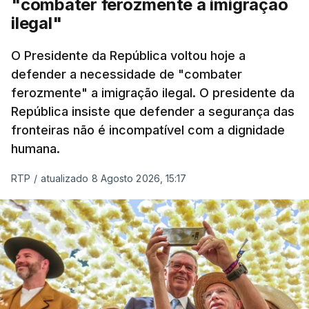
"combater ferozmente a imigração
Nacional e a Força Aérea.
ilegal"
O ano de 2026 tem sido um ano de recordes: foi
O Presidente da República voltou hoje a
apreendida mais cocaína até ao momento de que
defender a necessidade de "combater
em todo o ano de 2025.
ferozmente" a imigração ilegal. O presidente da
A ação de prevenção visa a deteção em alto mar
República insiste que defender a segurança das
de embarcações de alta velocidade (EAV) que
fronteiras não é incompatível com a dignidade
humana.
utilizam a costa nacional para o tráfico de droga.
RTP
/
atualizado 8 Agosto 2026, 15:17
c/ Lusa