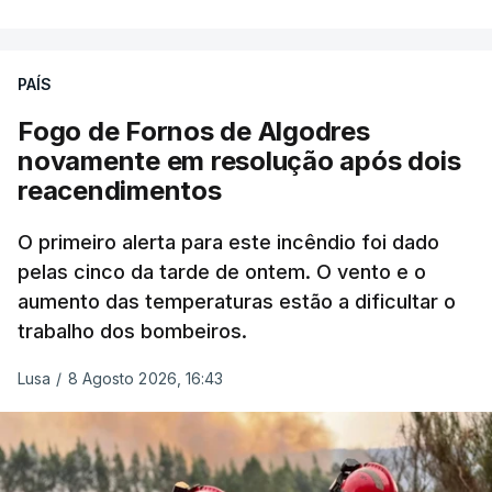
precisamos de regular a nossa imigração e
precisamos de defender as nossas fronteiras e
nada disto é incompatível com tratarmos com
PAÍS
dignidade as pessoas, designadamente menores e
Fogo de Fornos de Algodres
crianças", acrescentou.
novamente em resolução após dois
reacendimentos
António José Seguro mostrou dúvidas sobre se é
garantido o superior interesse da criança.
O primeiro alerta para este incêndio foi dado
pelas cinco da tarde de ontem. O vento e o
aumento das temperaturas estão a dificultar o
trabalho dos bombeiros.
ERRO
100
ERROR ON HTML5 MEDIA ELEMENT
Lusa
/
8 Agosto 2026, 16:43
ESTE CONTEÚDO ESTÁ NESTE
MOMENTO INDISPONÍVEL