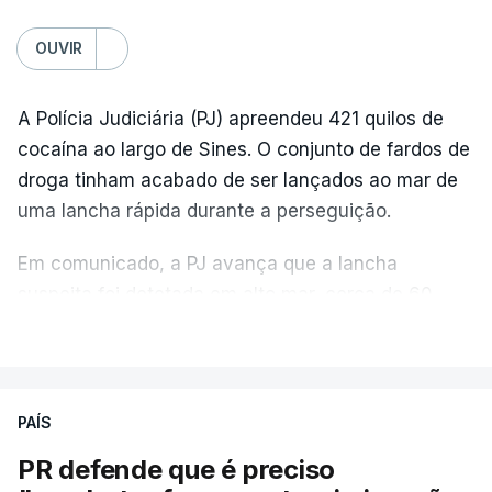
OUVIR
A Polícia Judiciária (PJ) apreendeu 421 quilos de
cocaína ao largo de Sines. O conjunto de fardos de
droga tinham acabado de ser lançados ao mar de
uma lancha rápida durante a perseguição.
Em comunicado, a PJ avança que a lancha
suspeita foi detetada em alto mar, cerca de 60
milhas náuticas ao largo de Sines.
VER MAIS
A apreensão aconteceu na tarde desta sexta-feira,
desencadeando uma ação de prevenção
PAÍS
desencadeada pela Polícia Judiciária, em
PR defende que é preciso
articulação com a Marinha, a Autoridade Marítima