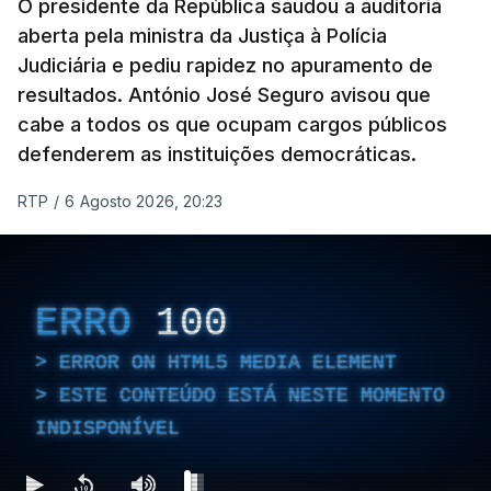
O presidente da República saudou a auditoria
aberta pela ministra da Justiça à Polícia
Judiciária e pediu rapidez no apuramento de
resultados. António José Seguro avisou que
cabe a todos os que ocupam cargos públicos
defenderem as instituições democráticas.
RTP
/
6 Agosto 2026, 20:23
ERRO
100
ERROR ON HTML5 MEDIA ELEMENT
ESTE CONTEÚDO ESTÁ NESTE MOMENTO
INDISPONÍVEL