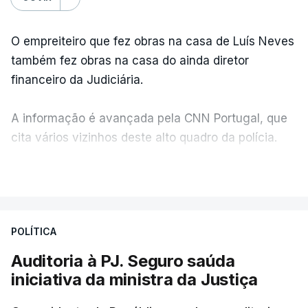
O empreiteiro que fez obras na casa de Luís Neves
também fez obras na casa do ainda diretor
financeiro da Judiciária.
A informação é avançada pela CNN Portugal, que
cita vários vizinhos deste alto quadro da polícia.
VER MAIS
Foi o diretor financeiro, Álvaro Pires, que assumiu a
responsabilidade de sugerir as instalações da
Construbarcelos para acolher um atrelado
POLÍTICA
apreendido numa operação de droga.
Auditoria à PJ. Seguro saúda
iniciativa da ministra da Justiça